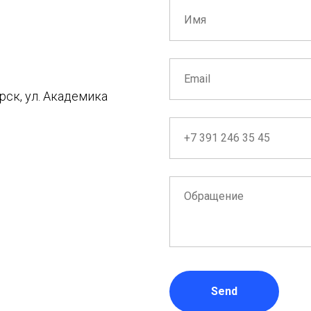
5
рск, ул. Академика
Send