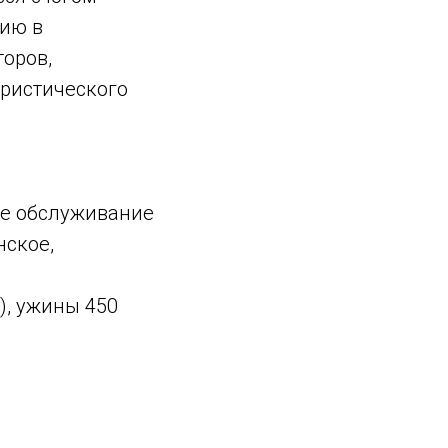
тию в
оров,
уристического
ое обслуживание
нское,
), ужины 450