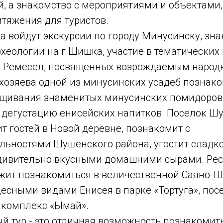
, а знакомство с мероприятиями и объектами,
итяжения для туристов.
а войдут экскурсии по городу Минусинску, зна
хеологии на г.Шишка, участие в тематических
 Ремесел, посвященных возрождаемым народ
хозяева одной из минусинских усадеб познаком
щивания знаменитых минусинских помидоров 
а дегустацию енисейских напитков. Поселок Ш
т гостей в Новой деревне, познакомит с
льностями Шушенского района, угостит сладк
дивительно вкусными домашними сырами. Ре
жит познакомиться в величественной Саяно-Ш
есными видами Енисея в парке «Тортуга», пос
 комплекс «Ымай».
 тур - это отличная возможность познакомит