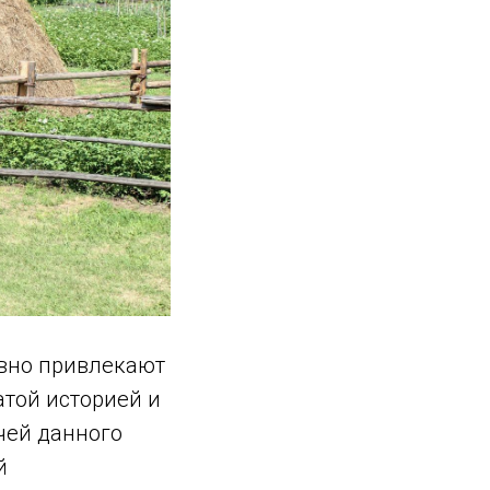
вно привлекают
той историей и
чей данного
й