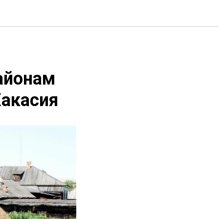
айонам
Хакасия