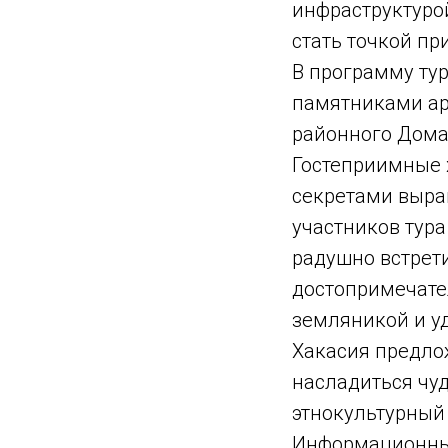
инфраструктурой
стать точкой пр
В программу тур
памятниками ар
районного Дома
Гостеприимные 
секретами выра
участников тур
радушно встрети
достопримечате
земляникой и у
Хакасия предло
насладиться чуд
этнокультурный
Информационный