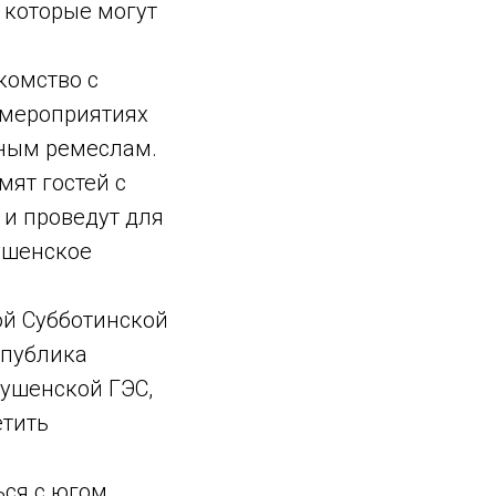
 которые могут
комство с
 мероприятиях
ным ремеслам.
ят гостей с
и проведут для
ушенское
ой Субботинской
спублика
ушенской ГЭС,
етить
ься с югом