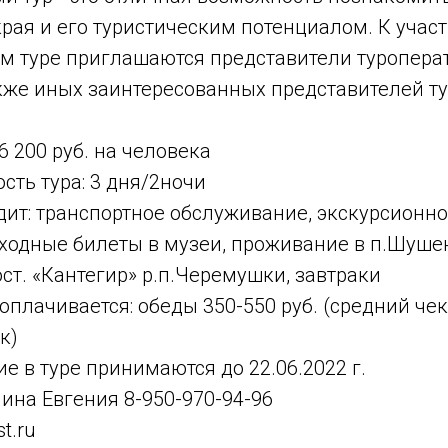
рая и его туристическим потенциалом. К учас
 туре приглашаются представители туроперат
акже иных заинтересованных представителей т
6 200 руб. на человека
ть тура: 3 дня/2ночи
дит: транспортное обслуживание, экскурсионн
входные билеты в музеи, проживание в п.Шуше
ст. «Кантегир» р.п.Черемушки, завтраки
плачивается: обеды 350-550 руб. (средний чек
к)
ие в туре принимаются до 22.06.2022 г.
ина Евгения 8-950-970-94-96
st.ru