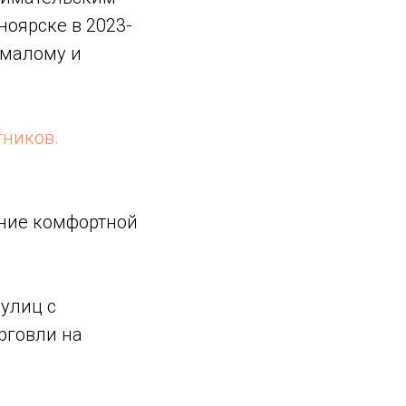
оярске в 2023-
 малому и
тников.
ание комфортной
улиц с
рговли на