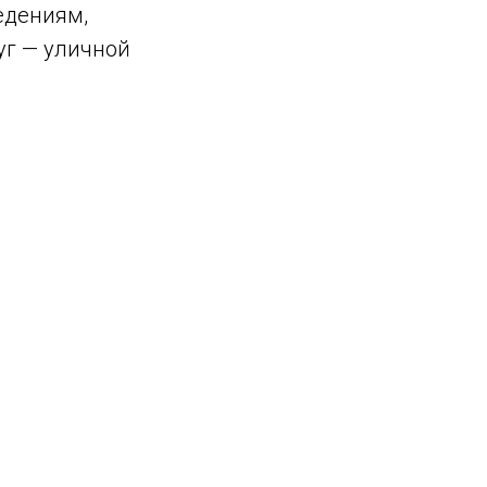
едениям,
уг — уличной