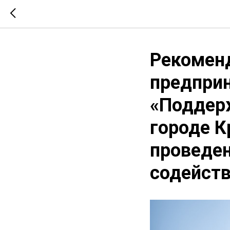
Рекоменд
предпри
«Поддер
городе К
проведен
содейств