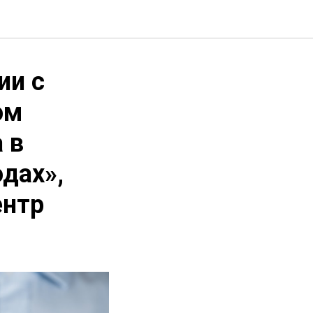
ии с
ом
 в
дах»,
ентр